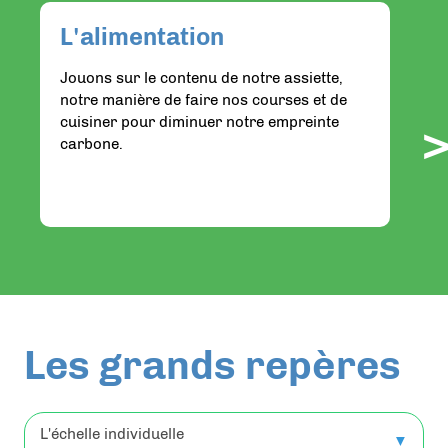
L'alimentation
Jouons sur le contenu de notre assiette,
3
notre manière de faire nos courses et de
m
cuisiner pour diminuer notre empreinte
t
carbone.
q
e
Les grands repères
L'échelle individuelle
▼