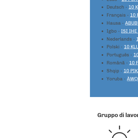
Deutsch -
10 
Français -
10 
Hausa -
ABUB
Igbo -
ISI IHE
Nederlands -
Polski -
10 KL
Português -
1
Română -
10 
Shqip -
10 PIK
Yoruba -
ÀWỌN
Gruppo di lavor