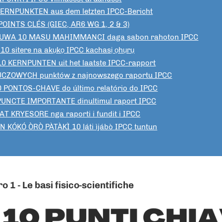
KERNPUNKTEN aus dem letzten IPCC-Bericht
POINTS CLÉS (GIEC, AR6 WG 1, 2 & 3)
UWA 10 MASU MAHIMMANCI daga sabon rahoton IPCC
 10 sitere na akụkọ IPCC kachasị ọhụrụ
10 KERNPUNTEN uit het laatste IPCC-rapport
UCZOWYCH punktów z najnowszego raportu IPCC
0 PONTOS-CHAVE do último relatório do IPCC
PUNCTE IMPORTANTE dinultimul raport IPCC
AT KRYESORE nga raporti i fundit i IPCC
 KÓKÓ ÒRÒ PÀTÀKÌ 10 láti ìjábò IPCC tuntun
o 1 - Le basi fisico-scientifiche